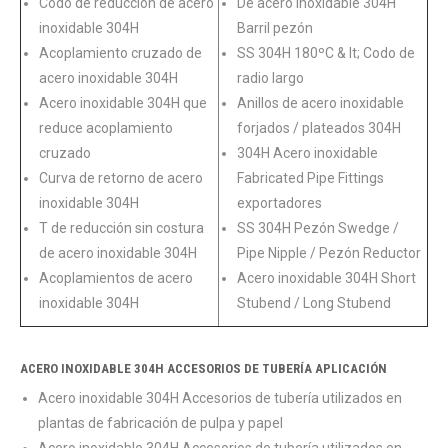
Codo de reducción de acero
De acero inoxidable 304H
inoxidable 304H
Barril pezón
Acoplamiento cruzado de
SS 304H 180ºC & lt; Codo de
acero inoxidable 304H
radio largo
Acero inoxidable 304H que
Anillos de acero inoxidable
reduce acoplamiento
forjados / plateados 304H
cruzado
304H Acero inoxidable
Curva de retorno de acero
Fabricated Pipe Fittings
inoxidable 304H
exportadores
T de reducción sin costura
SS 304H Pezón Swedge /
de acero inoxidable 304H
Pipe Nipple / Pezón Reductor
Acoplamientos de acero
Acero inoxidable 304H Short
inoxidable 304H
Stubend / Long Stubend
ACERO INOXIDABLE 304H ACCESORIOS DE TUBERÍA APLICACIÓN
Acero inoxidable 304H Accesorios de tubería utilizados en
plantas de fabricación de pulpa y papel