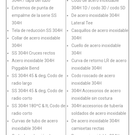
304H / tapa del tubo
Codo de acero inoxidable
Extremos de punta de
304H 1D / codo 3D / codo 5D
empalme de la serie SS
De acero inoxidable 304H
304H
Lateral Tee
Tela de reducción SS 304H
Casquillos de acero inoxidable
Collar de acero inoxidable
304H
304H
Cuello de acero inoxidable
SS 304H Cruces rectos
304H
Acero inoxidable 304H
Curva de retorno LR de acero
Piggable Bend
inoxidable 304H
SS 304H 45 & deg; Codo de
Codo roscado de acero
radio largo
inoxidable 304H
SS 304H 45 & deg; Codo de
304H Accesorios de acero
radio corto
inoxidable sin costura
SS 304H 180ºC & lt; Codo de
304H accesorios de tubería
radio corto
soldados de acero inoxidable
Curvas de tubo de acero
De acero inoxidable 304H
inoxidable 304H
camisetas rectas