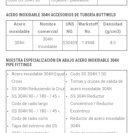
Codo SS 304H 5D
forjados / plateados
ACERO INOXIDABLE 304H ACCESORIOS DE TUBERÍA BUTTWELD
Acero
Nombre
UNS
Werkstoff
Densidad
inoxidable
comercial
NO.
No.
(g/cm3)
304H
304H
S30409
1.4948
8.0
Inoxidable
NUESTRA ESPECIALIZACIÓN EN ABAJO ACERO INOXIDABLE 304H
PIPE FITTINGS
Acero inoxidable 304H Equal
Codo SS 304H 1.5D
Cross
Tomas y cruces de salida de
SS 304H Reduciendo la Cruz
acero inoxidable 304H
SS 304H 90 ◦ / 180 ◦ / 45 ◦;
SS 304H Reductor
Codo de radio largo
Concéntrico / Reductor
SS 304H 90 ◦ / 180 ◦ / 45 ◦;
Excéntrico
Codo de radio corto
Reductor de acero inoxidable
Tapa del extremo del SS
304H