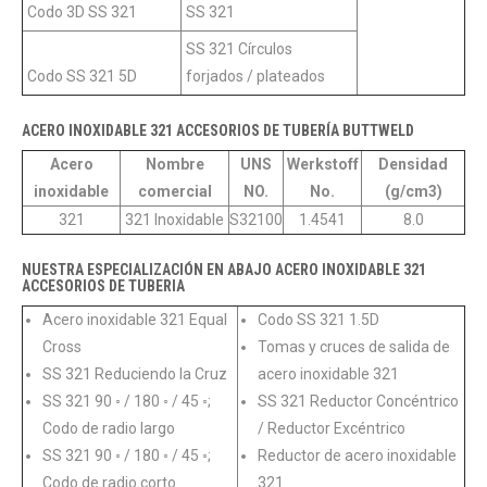
Codo 3D SS 321
SS 321
SS 321 Círculos
Codo SS 321 5D
forjados / plateados
ACERO INOXIDABLE 321 ACCESORIOS DE TUBERÍA BUTTWELD
Acero
Nombre
UNS
Werkstoff
Densidad
inoxidable
comercial
NO.
No.
(g/cm3)
321
321 Inoxidable
S32100
1.4541
8.0
NUESTRA ESPECIALIZACIÓN EN ABAJO ACERO INOXIDABLE 321
ACCESORIOS DE TUBERIA
Acero inoxidable 321 Equal
Codo SS 321 1.5D
Cross
Tomas y cruces de salida de
SS 321 Reduciendo la Cruz
acero inoxidable 321
SS 321 90 ◦ / 180 ◦ / 45 ◦;
SS 321 Reductor Concéntrico
Codo de radio largo
/ Reductor Excéntrico
SS 321 90 ◦ / 180 ◦ / 45 ◦;
Reductor de acero inoxidable
Codo de radio corto
321