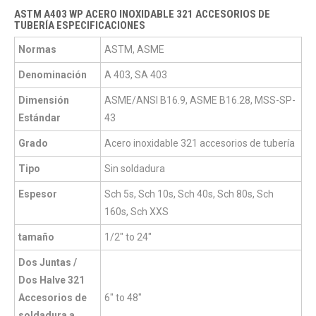
ASTM A403 WP ACERO INOXIDABLE 321 ACCESORIOS DE
TUBERÍA ESPECIFICACIONES
Normas
ASTM, ASME
Denominación
A 403, SA 403
Dimensión
ASME/ANSI B16.9, ASME B16.28, MSS-SP-
Estándar
43
Grado
Acero inoxidable 321 accesorios de tubería
Tipo
Sin soldadura
Espesor
Sch 5s, Sch 10s, Sch 40s, Sch 80s, Sch
160s, Sch XXS
tamaño
1/2" to 24"
Dos Juntas /
Dos Halve 321
Accesorios de
6" to 48"
soldadura a