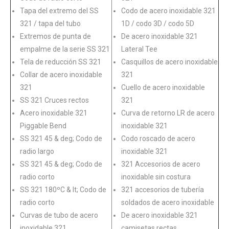
Tapa del extremo del SS
Codo de acero inoxidable 321
321 / tapa del tubo
1D / codo 3D / codo 5D
Extremos de punta de
De acero inoxidable 321
empalme de la serie SS 321
Lateral Tee
Tela de reducción SS 321
Casquillos de acero inoxidable
Collar de acero inoxidable
321
321
Cuello de acero inoxidable
SS 321 Cruces rectos
321
Acero inoxidable 321
Curva de retorno LR de acero
Piggable Bend
inoxidable 321
SS 321 45 & deg; Codo de
Codo roscado de acero
radio largo
inoxidable 321
SS 321 45 & deg; Codo de
321 Accesorios de acero
radio corto
inoxidable sin costura
SS 321 180ºC & lt; Codo de
321 accesorios de tubería
radio corto
soldados de acero inoxidable
Curvas de tubo de acero
De acero inoxidable 321
inoxidable 321
camisetas rectas