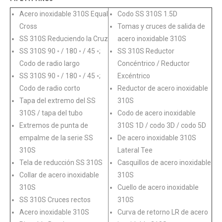
Acero inoxidable 310S Equal
Codo SS 310S 1.5D
Cross
Tomas y cruces de salida de
SS 310S Reduciendo la Cruz
acero inoxidable 310S
SS 310S 90 ◦ / 180 ◦ / 45 ◦;
SS 310S Reductor
Codo de radio largo
Concéntrico / Reductor
SS 310S 90 ◦ / 180 ◦ / 45 ◦;
Excéntrico
Codo de radio corto
Reductor de acero inoxidable
Tapa del extremo del SS
310S
310S / tapa del tubo
Codo de acero inoxidable
Extremos de punta de
310S 1D / codo 3D / codo 5D
empalme de la serie SS
De acero inoxidable 310S
310S
Lateral Tee
Tela de reducción SS 310S
Casquillos de acero inoxidable
Collar de acero inoxidable
310S
310S
Cuello de acero inoxidable
SS 310S Cruces rectos
310S
Acero inoxidable 310S
Curva de retorno LR de acero