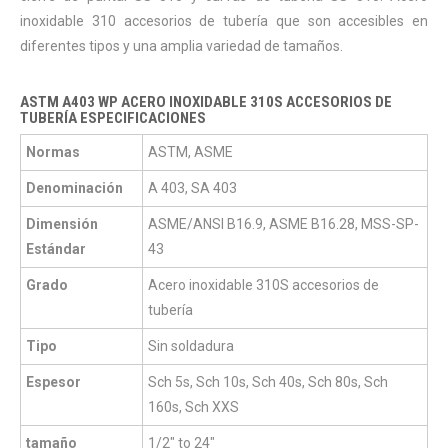
inoxidable 310 accesorios de tubería que son accesibles en
diferentes tipos y una amplia variedad de tamaños.
ASTM A403 WP ACERO INOXIDABLE 310S ACCESORIOS DE
TUBERÍA ESPECIFICACIONES
Normas
ASTM, ASME
Denominación
A 403, SA 403
Dimensión
ASME/ANSI B16.9, ASME B16.28, MSS-SP-
Estándar
43
Grado
Acero inoxidable 310S accesorios de
tubería
Tipo
Sin soldadura
Espesor
Sch 5s, Sch 10s, Sch 40s, Sch 80s, Sch
160s, Sch XXS
tamaño
1/2" to 24"