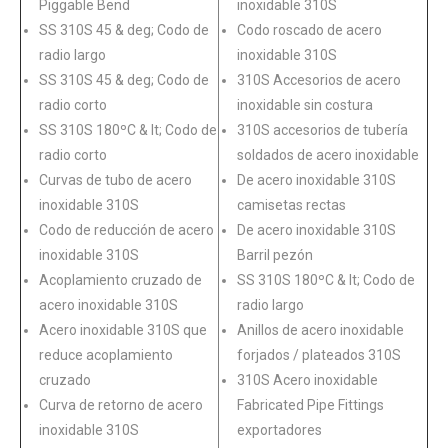
Piggable Bend
inoxidable 310S
SS 310S 45 & deg; Codo de
Codo roscado de acero
radio largo
inoxidable 310S
SS 310S 45 & deg; Codo de
310S Accesorios de acero
radio corto
inoxidable sin costura
SS 310S 180ºC & lt; Codo de
310S accesorios de tubería
radio corto
soldados de acero inoxidable
Curvas de tubo de acero
De acero inoxidable 310S
inoxidable 310S
camisetas rectas
Codo de reducción de acero
De acero inoxidable 310S
inoxidable 310S
Barril pezón
Acoplamiento cruzado de
SS 310S 180ºC & lt; Codo de
acero inoxidable 310S
radio largo
Acero inoxidable 310S que
Anillos de acero inoxidable
reduce acoplamiento
forjados / plateados 310S
cruzado
310S Acero inoxidable
Curva de retorno de acero
Fabricated Pipe Fittings
inoxidable 310S
exportadores