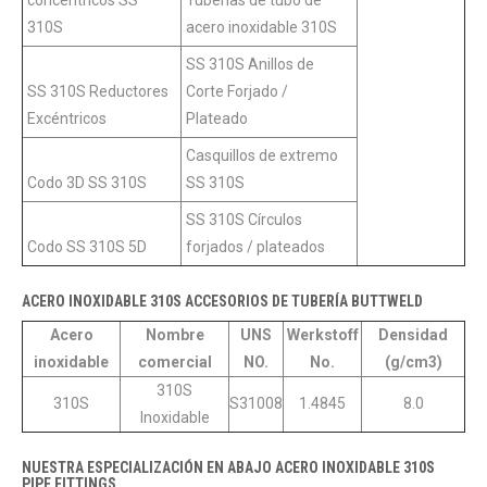
concéntricos SS
Tuberías de tubo de
310S
acero inoxidable 310S
SS 310S Anillos de
SS 310S Reductores
Corte Forjado /
Excéntricos
Plateado
Casquillos de extremo
Codo 3D SS 310S
SS 310S
SS 310S Círculos
Codo SS 310S 5D
forjados / plateados
ACERO INOXIDABLE 310S ACCESORIOS DE TUBERÍA BUTTWELD
Acero
Nombre
UNS
Werkstoff
Densidad
inoxidable
comercial
NO.
No.
(g/cm3)
310S
310S
S31008
1.4845
8.0
Inoxidable
NUESTRA ESPECIALIZACIÓN EN ABAJO ACERO INOXIDABLE 310S
PIPE FITTINGS