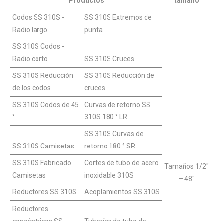
Productos
tamaño
Codos SS 310S -
SS 310S Extremos de
Radio largo
punta
SS 310S Codos -
Radio corto
SS 310S Cruces
SS 310S Reducción
SS 310S Reducción de
de los codos
cruces
SS 310S Codos de 45
Curvas de retorno SS
°
310S 180 ° LR
SS 310S Curvas de
SS 310S Camisetas
retorno 180 ° SR
SS 310S Fabricado
Cortes de tubo de acero
Tamaños 1/2″
Camisetas
inoxidable 310S
– 48″
Reductores SS 310S
Acoplamientos SS 310S
Reductores