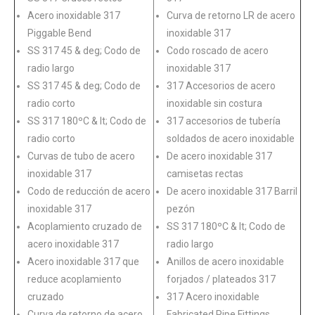
Acero inoxidable 317
Curva de retorno LR de acero
Piggable Bend
inoxidable 317
SS 317 45 & deg; Codo de
Codo roscado de acero
radio largo
inoxidable 317
SS 317 45 & deg; Codo de
317 Accesorios de acero
radio corto
inoxidable sin costura
SS 317 180ºC & lt; Codo de
317 accesorios de tubería
radio corto
soldados de acero inoxidable
Curvas de tubo de acero
De acero inoxidable 317
inoxidable 317
camisetas rectas
Codo de reducción de acero
De acero inoxidable 317 Barril
inoxidable 317
pezón
Acoplamiento cruzado de
SS 317 180ºC & lt; Codo de
acero inoxidable 317
radio largo
Acero inoxidable 317 que
Anillos de acero inoxidable
reduce acoplamiento
forjados / plateados 317
cruzado
317 Acero inoxidable
Curva de retorno de acero
Fabricated Pipe Fittings