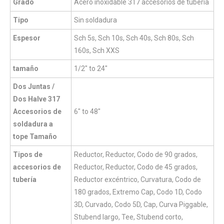
Grado
Acero inoxidable 317 accesorios de tubería
Tipo
Sin soldadura
Espesor
Sch 5s, Sch 10s, Sch 40s, Sch 80s, Sch
160s, Sch XXS
tamaño
1/2" to 24"
Dos Juntas /
Dos Halve 317
Accesorios de
6" to 48"
soldadura a
tope Tamaño
Tipos de
Reductor, Reductor, Codo de 90 grados,
accesorios de
Reductor, Reductor, Codo de 45 grados,
tubería
Reductor excéntrico, Curvatura, Codo de
180 grados, Extremo Cap, Codo 1D, Codo
3D, Curvado, Codo 5D, Cap, Curva Piggable,
Stubend largo, Tee, Stubend corto,