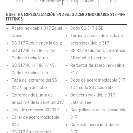
317
317 Inoxidable
S31700
1.4449
8.0
NUESTRA ESPECIALIZACIÓN EN ABAJO ACERO INOXIDABLE 317 PIPE
FITTINGS
Acero inoxidable 317 Equal
Codo SS 317 1.5D
Cross
Tomas y cruces de salida de
SS 317 Reduciendo la Cruz
acero inoxidable 317
SS 317 90 ◦ / 180 ◦ / 45 ◦;
SS 317 Reductor Concéntrico
Codo de radio largo
/ Reductor Excéntrico
SS 317 90 ◦ / 180 ◦ / 45 ◦;
Reductor de acero inoxidable
Codo de radio corto
317
Tapa del extremo del SS
Codo de acero inoxidable 317
317 / tapa del tubo
1D / codo 3D / codo 5D
Extremos de punta de
De acero inoxidable 317
empalme de la serie SS 317
Lateral Tee
Tela de reducción SS 317
Casquillos de acero inoxidable
Collar de acero inoxidable
317
317
Cuello de acero inoxidable
SS 317 Cruces rectos
317