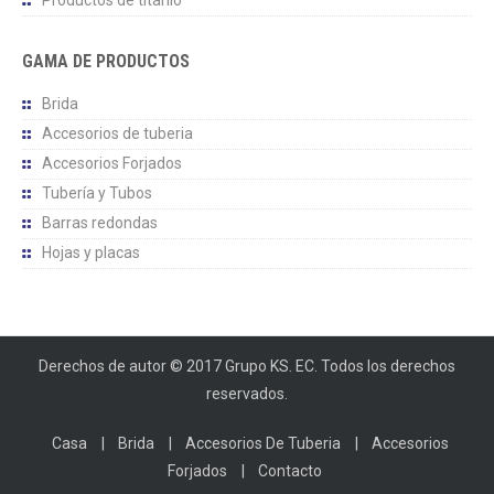
Productos de titanio
GAMA DE PRODUCTOS
Brida
Accesorios de tuberia
Accesorios Forjados
Tubería y Tubos
Barras redondas
Hojas y placas
Derechos de autor © 2017 Grupo KS. EC. Todos los derechos
reservados.
Casa
Brida
Accesorios De Tuberia
Accesorios
Forjados
Contacto