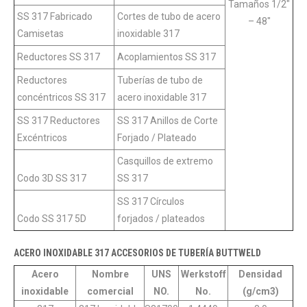
Tamaños 1/2″
SS 317 Fabricado
Cortes de tubo de acero
– 48″
Camisetas
inoxidable 317
Reductores SS 317
Acoplamientos SS 317
Reductores
Tuberías de tubo de
concéntricos SS 317
acero inoxidable 317
SS 317 Reductores
SS 317 Anillos de Corte
Excéntricos
Forjado / Plateado
Casquillos de extremo
Codo 3D SS 317
SS 317
SS 317 Círculos
Codo SS 317 5D
forjados / plateados
ACERO INOXIDABLE 317 ACCESORIOS DE TUBERÍA BUTTWELD
Acero
Nombre
UNS
Werkstoff
Densidad
inoxidable
comercial
NO.
No.
(g/cm3)